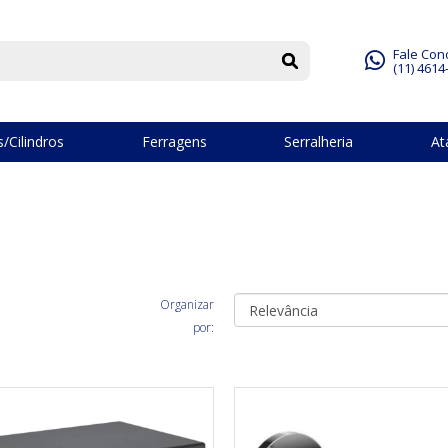
Fale Con
(11) 4614
/Cilindros
Ferragens
Serralheria
At
Organizar
por: