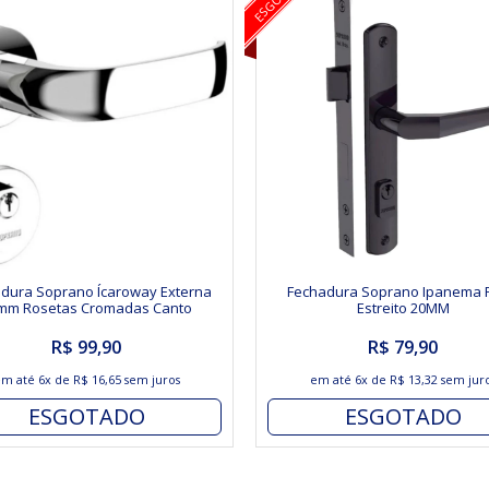
dura Soprano Ícaroway Externa
Fechadura Soprano Ipanema P
mm Rosetas Cromadas Canto
Estreito 20MM
Arredondado
R$ 99,90
R$ 79,90
em até
6x
de
R$ 16,65
sem juros
em até
6x
de
R$ 13,32
sem jur
ESGOTADO
ESGOTADO