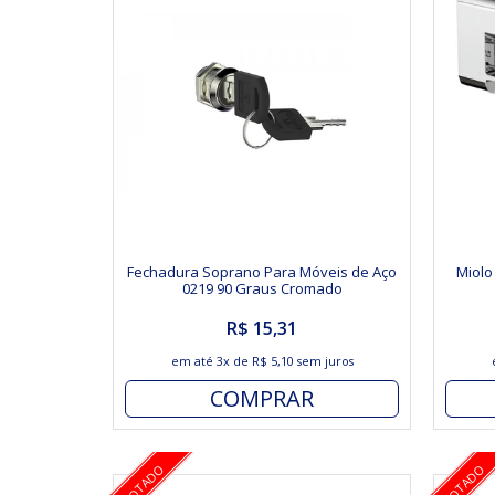
Fechadura Soprano Para Móveis de Aço
Miolo
0219 90 Graus Cromado
R$ 15,31
em até
3x
de
R$ 5,10
sem juros
COMPRAR
ESGOTADO
ESGOTADO