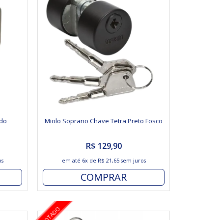
do
Miolo Soprano Chave Tetra Preto Fosco
R$ 129,90
os
em até
6x
de
R$ 21,65
sem juros
COMPRAR
ESGOTADO