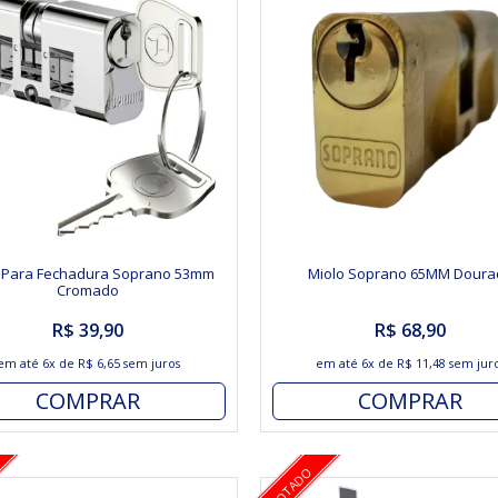
 Para Fechadura Soprano 53mm
Miolo Soprano 65MM Doura
Cromado
R$ 39,90
R$ 68,90
em até
6x
de
R$ 6,65
sem juros
em até
6x
de
R$ 11,48
sem jur
COMPRAR
COMPRAR
ESGOTADO