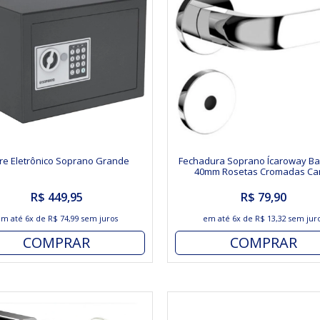
re Eletrônico Soprano Grande
Fechadura Soprano Ícaroway Ba
40mm Rosetas Cromadas Ca
Arredondado
R$ 449,95
R$ 79,90
em até
6x
de
R$ 74,99
sem juros
em até
6x
de
R$ 13,32
sem jur
COMPRAR
COMPRAR