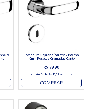
nheiro
Fechadura Soprano Ícaroway Interna
nto
40mm Rosetas Cromadas Canto
Arredondado
R$ 79,90
os
em até
6x
de
R$ 13,32
sem juros
COMPRAR