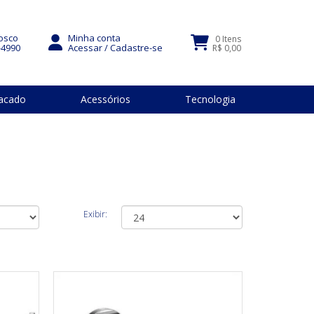
osco
Minha conta
0 Itens
-4990
Acessar
/
Cadastre-se
R$ 0,00
acado
Acessórios
Tecnologia
Exibir: