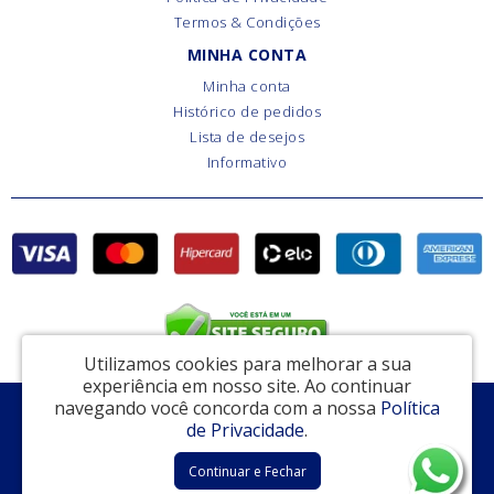
Termos & Condições
MINHA CONTA
Minha conta
Histórico de pedidos
Lista de desejos
Informativo
Utilizamos cookies para melhorar a sua
experiência em nosso site.
Ao continuar
navegando você concorda com a nossa
Política
EAS Comércio de Ferragens e Ferramentas - CNPJ: 15.793.810/0001-10
de Privacidade
.
Rua Dr. Ladislau Retti, 306 - Cotia / SP - CEP: 06714-150
Continuar e Fechar
Cotia Fechaduras © 2026