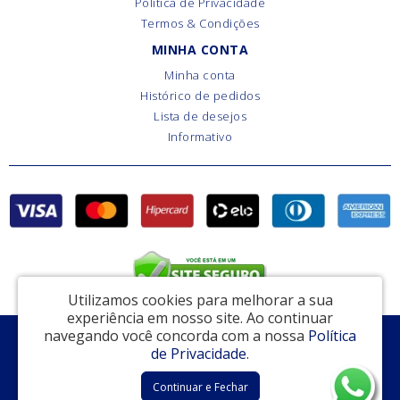
Política de Privacidade
Termos & Condições
MINHA CONTA
Minha conta
Histórico de pedidos
Lista de desejos
Informativo
Utilizamos cookies para melhorar a sua
experiência em nosso site.
Ao continuar
navegando você concorda com a nossa
Política
EAS Comércio de Ferragens e Ferramentas - CNPJ: 15.793.810/0001-10
de Privacidade
.
Rua Dr. Ladislau Retti, 306 - Cotia / SP - CEP: 06714-150
Continuar e Fechar
Cotia Fechaduras © 2026