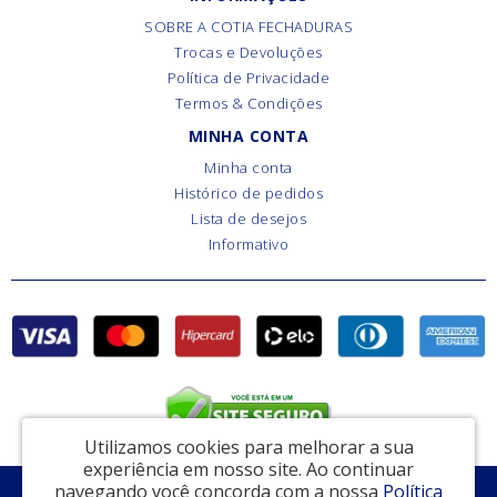
SOBRE A COTIA FECHADURAS
Trocas e Devoluções
Política de Privacidade
Termos & Condições
MINHA CONTA
Minha conta
Histórico de pedidos
Lista de desejos
Informativo
Utilizamos cookies para melhorar a sua
experiência em nosso site.
Ao continuar
navegando você concorda com a nossa
Política
EAS Comércio de Ferragens e Ferramentas - CNPJ: 15.793.810/0001-10