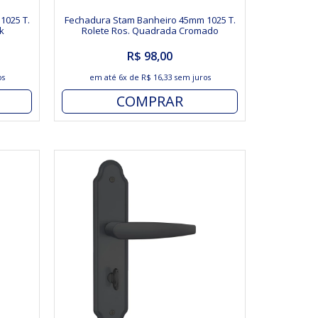
1025 T.
Fechadura Stam Banheiro 45mm 1025 T.
k
Rolete Ros. Quadrada Cromado
R$ 98,00
os
em até
6x
de
R$ 16,33
sem juros
COMPRAR