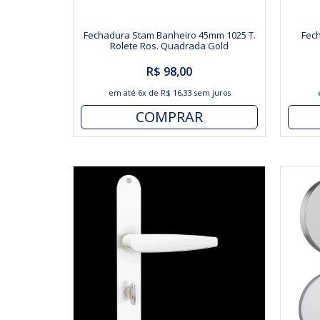
Fechadura Stam Banheiro 45mm 1025 T.
Fec
Rolete Ros. Quadrada Gold
R$ 98,00
em até
6x
de
R$ 16,33
sem juros
COMPRAR