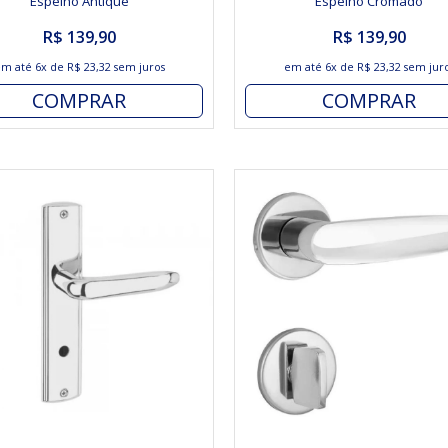
Espelho Antique
Espelho Cromado
R$ 139,90
R$ 139,90
em até
6x
de
R$ 23,32
sem juros
em até
6x
de
R$ 23,32
sem jur
COMPRAR
COMPRAR