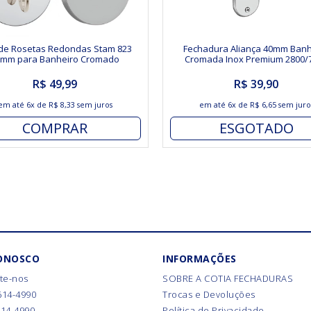
 de Rosetas Redondas Stam 823
Fechadura Aliança 40mm Banh
0mm para Banheiro Cromado
Cromada Inox Premium 2800/7
R$ 49,99
R$ 39,90
em até
6x
de
R$ 8,33
sem juros
em até
6x
de
R$ 6,65
sem juro
COMPRAR
ESGOTADO
CONOSCO
INFORMAÇÕES
te-nos
SOBRE A COTIA FECHADURAS
614-4990
Trocas e Devoluções
614-4990
Política de Privacidade