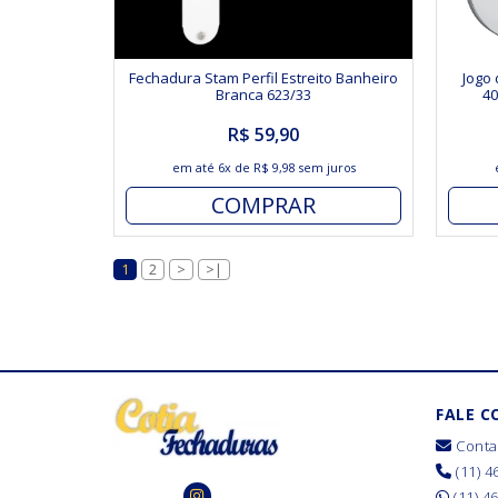
Fechadura Stam Perfil Estreito Banheiro
Jogo
Branca 623/33
4
R$ 59,90
em até
6x
de
R$ 9,98
sem juros
COMPRAR
1
2
>
>|
FALE 
Conta
(11) 4
(11) 4