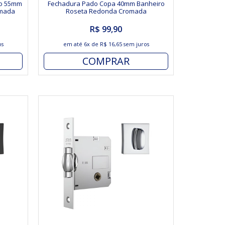
ro 55mm
Fechadura Pado Copa 40mm Banheiro
omada
Roseta Redonda Cromada
R$ 99,90
os
em até
6x
de
R$ 16,65
sem juros
COMPRAR