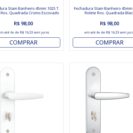
ura Stam Banheiro 45mm 1025 T.
Fechadura Stam Banheiro 45mm 
e Ros. Quadrada Cromo Escovado
Rolete Ros. Quadrada Blac
R$ 98,00
R$ 98,00
em até
6x
de
R$ 16,33
sem juros
em até
6x
de
R$ 16,33
sem jur
COMPRAR
COMPRAR