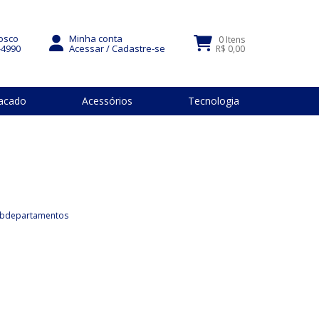
osco
Minha conta
0 Itens
-4990
Acessar
/
Cadastre-se
R$ 0,00
acado
Acessórios
Tecnologia
ubdepartamentos