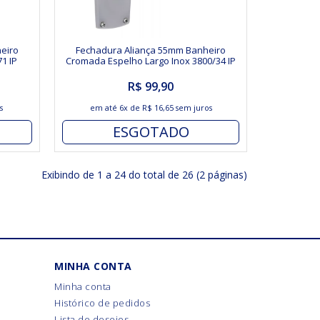
eiro
Fechadura Aliança 55mm Banheiro
1 IP
Cromada Espelho Largo Inox 3800/34 IP
R$ 99,90
s
em até
6x
de
R$ 16,65
sem juros
ESGOTADO
Exibindo de 1 a 24 do total de 26 (2 páginas)
MINHA CONTA
Minha conta
Histórico de pedidos
Lista de desejos