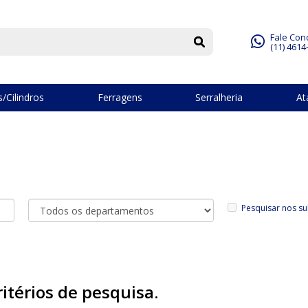
Fale Con
(11) 4614
/Cilindros
Ferragens
Serralheria
At
Pesquisar nos s
itérios de pesquisa.