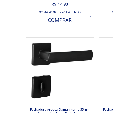
R$ 14,90
em até
2x
de
R$ 7,45
sem juros
COMPRAR
Fechadura Arouca Dama Interna 55mm
Fecha