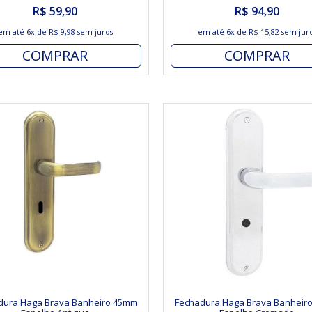
R$ 59,90
R$ 94,90
em até
6x
de
R$ 9,98
sem juros
em até
6x
de
R$ 15,82
sem jur
COMPRAR
COMPRAR
dura Haga Brava Banheiro 45mm
Fechadura Haga Brava Banheir