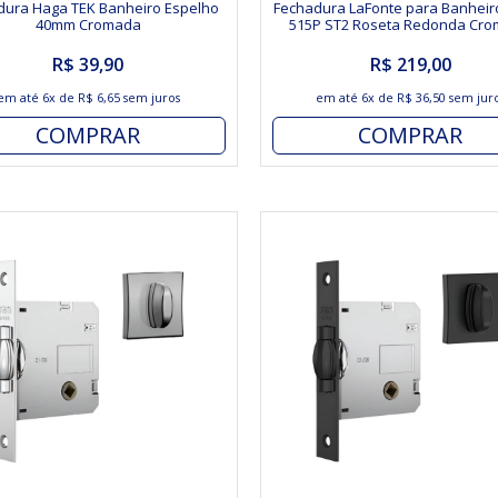
dura Haga TEK Banheiro Espelho
Fechadura LaFonte para Banhei
40mm Cromada
515P ST2 Roseta Redonda Cr
R$ 39,90
R$ 219,00
em até
6x
de
R$ 6,65
sem juros
em até
6x
de
R$ 36,50
sem jur
COMPRAR
COMPRAR