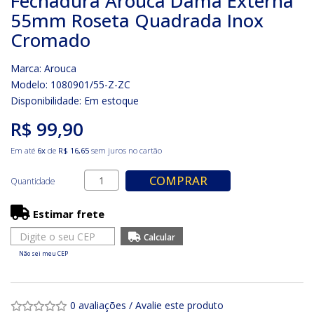
Fechadura Arouca Dama Externa
55mm Roseta Quadrada Inox
Cromado
Marca:
Arouca
Modelo: 1080901/55-Z-ZC
Disponibilidade:
Em estoque
R$ 99,90
Em até
6x
de
R$ 16,65
sem juros no cartão
COMPRAR
Quantidade
Estimar frete
Não sei meu CEP
0 avaliações
/
Avalie este produto