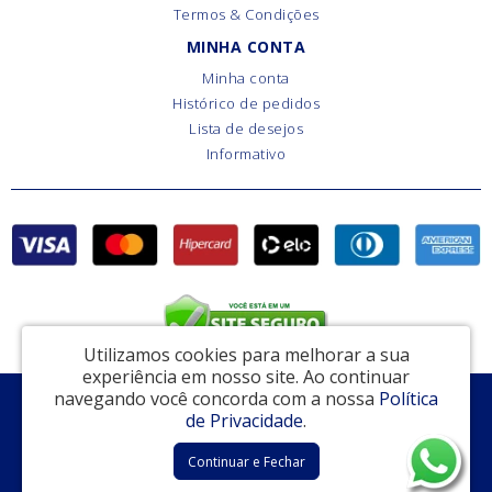
Termos & Condições
MINHA CONTA
Minha conta
Histórico de pedidos
Lista de desejos
Informativo
Utilizamos cookies para melhorar a sua
experiência em nosso site.
Ao continuar
navegando você concorda com a nossa
Política
EAS Comércio de Ferragens e Ferramentas - CNPJ: 15.793.810/0001-10
de Privacidade
.
Rua Dr. Ladislau Retti, 306 - Cotia / SP - CEP: 06714-150
Continuar e Fechar
Cotia Fechaduras © 2026
Desenvolvido por
88digital